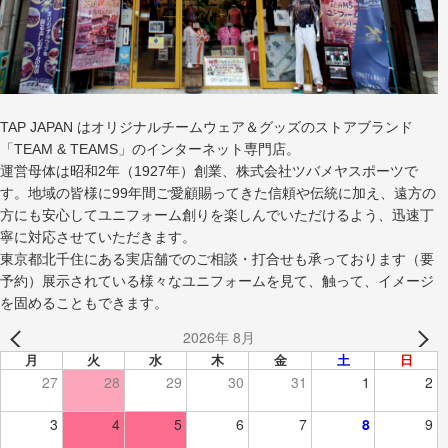
TAP JAPAN はオリジナルチームウェア＆グッズのストアブランド
「TEAM & TEAMS」のインターネット専門店。
運営母体は昭和2年（1927年）創業、株式会社ツバメヤスポーツで
す。地域の皆様に99年間ご愛顧賜ってきた信頼や伝統に加え、遠方の
方にも安心してユニフォーム創りを楽しんでいただけるよう、迅速丁
寧に対応させていただきます。
東京都北千住にある実店舗でのご相談・打合せも承っております（要
予約）展示されている様々なユニフォームを見て、触って、イメージ
を固めることもできます。
2026年 8月
月
火
水
木
金
土
日
27
28
29
30
31
1
2
3
4
5
6
7
8
9