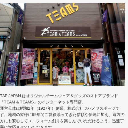
TAP JAPAN はオリジナルチームウェア＆グッズのストアブランド
「TEAM & TEAMS」のインターネット専門店。
運営母体は昭和2年（1927年）創業、株式会社ツバメヤスポーツで
す。地域の皆様に99年間ご愛顧賜ってきた信頼や伝統に加え、遠方の
方にも安心してユニフォーム創りを楽しんでいただけるよう、迅速丁
寧に対応させていただきます。