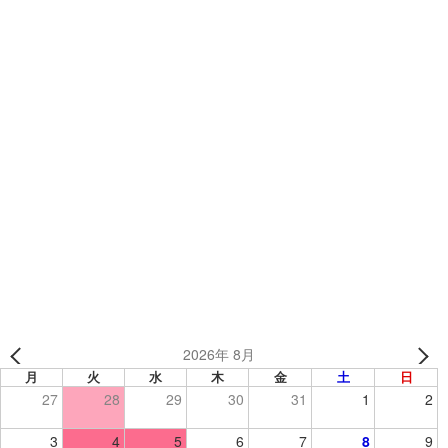
カテゴリー
TEAMSブログ
福島県の新体操教室「華舞翔新体操倶楽部 様」オリジナ
ルジャージ
山梨県の少年野球チーム「竜南野球スポーツ少年団 様」
2026年 8月
月
火
水
木
金
土
日
27
28
29
30
31
1
2
3
4
5
6
7
8
9