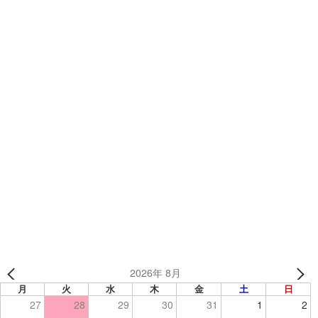
カテゴリー
TEAMSブログ
チームオリジナルネックウォーマー「エルフシュリット
AS様」
「MPB 様」のカスタムフリー野球ユニフォーム✨️
2026年 8月
月
火
水
木
金
土
日
27
28
29
30
31
1
2