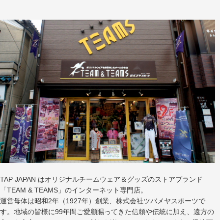
TAP JAPAN はオリジナルチームウェア＆グッズのストアブランド
「TEAM & TEAMS」のインターネット専門店。
運営母体は昭和2年（1927年）創業、株式会社ツバメヤスポーツで
す。地域の皆様に99年間ご愛顧賜ってきた信頼や伝統に加え、遠方の