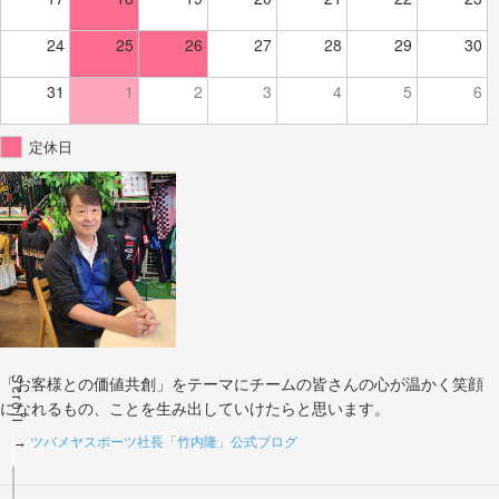
24
25
26
27
28
29
30
31
1
2
3
4
5
6
定休日
Scroll
「お客様との価値共創」をテーマにチームの皆さんの心が温かく笑顔
になれるもの、ことを生み出していけたらと思います。
→
ツバメヤスポーツ社長「竹内隆」公式ブログ