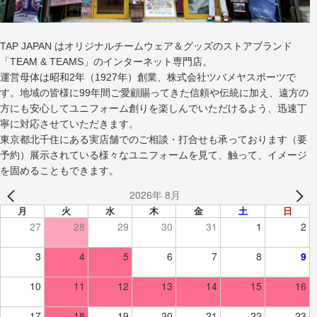
TAP JAPAN はオリジナルチームウェア＆グッズのストアブランド
「TEAM & TEAMS」のインターネット専門店。
運営母体は昭和2年（1927年）創業、株式会社ツバメヤスポーツで
す。地域の皆様に99年間ご愛顧賜ってきた信頼や伝統に加え、遠方の
方にも安心してユニフォーム創りを楽しんでいただけるよう、迅速丁
寧に対応させていただきます。
東京都北千住にある実店舗でのご相談・打合せも承っております（要
予約）展示されている様々なユニフォームを見て、触って、イメージ
を固めることもできます。
2026年 8月
月
火
水
木
金
土
日
27
28
29
30
31
1
2
3
4
5
6
7
8
9
10
11
12
13
14
15
16
17
18
19
20
21
22
23