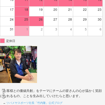
17
18
19
20
21
22
23
24
25
26
27
28
29
30
31
1
2
3
4
5
6
定休日
Scroll
「お客様との価値共創」をテーマにチームの皆さんの心が温かく笑顔
になれるもの、ことを生み出していけたらと思います。
→
ツバメヤスポーツ社長「竹内隆」公式ブログ