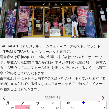
TAP JAPAN はオリジナルチームウェア＆グッズのストアブランド
「TEAM & TEAMS」のインターネット専門店。
運営母体は昭和2年（1927年）創業、株式会社ツバメヤスポーツで
す。地域の皆様に99年間ご愛顧賜ってきた信頼や伝統に加え、遠方の
方にも安心してユニフォーム創りを楽しんでいただけるよう、迅速丁
寧に対応させていただきます。
東京都北千住にある実店舗でのご相談・打合せも承っております（要
予約）展示されている様々なユニフォームを見て、触って、イメージ
を固めることもできます。
2026年 8月
月
火
水
木
金
土
日
27
28
29
30
31
1
2