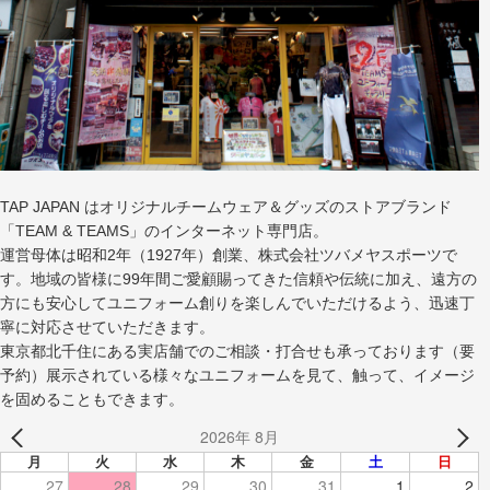
TAP JAPAN はオリジナルチームウェア＆グッズのストアブランド
「TEAM & TEAMS」のインターネット専門店。
運営母体は昭和2年（1927年）創業、株式会社ツバメヤスポーツで
す。地域の皆様に99年間ご愛顧賜ってきた信頼や伝統に加え、遠方の
方にも安心してユニフォーム創りを楽しんでいただけるよう、迅速丁
寧に対応させていただきます。
東京都北千住にある実店舗でのご相談・打合せも承っております（要
予約）展示されている様々なユニフォームを見て、触って、イメージ
を固めることもできます。
2026年 8月
月
火
水
木
金
土
日
27
28
29
30
31
1
2