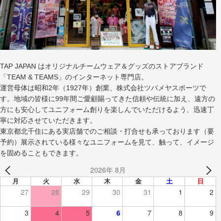
TAP JAPAN はオリジナルチームウェア＆グッズのストアブランド
「TEAM & TEAMS」のインターネット専門店。
運営母体は昭和2年（1927年）創業、株式会社ツバメヤスポーツで
す。地域の皆様に99年間ご愛顧賜ってきた信頼や伝統に加え、遠方の
方にも安心してユニフォーム創りを楽しんでいただけるよう、迅速丁
寧に対応させていただきます。
東京都北千住にある実店舗でのご相談・打合せも承っております（要
予約）展示されている様々なユニフォームを見て、触って、イメージ
を固めることもできます。
2026年 8月
月
火
水
木
金
土
日
27
28
29
30
31
1
2
3
4
5
6
7
8
9