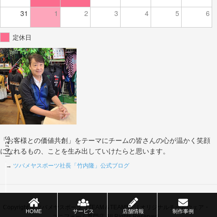
31
1
2
3
4
5
6
定休日
Scroll
「お客様との価値共創」をテーマにチームの皆さんの心が温かく笑顔
になれるもの、ことを生み出していけたらと思います。
→
ツバメヤスポーツ社長「竹内隆」公式ブログ
Copyright © ツバメヤスポーツ（TEAM＆TEAMS） | オリジナルチームウェア・
HOME
サービス
店舗情報
制作事例
ユニフォーム専門店 All Rights Reserved.