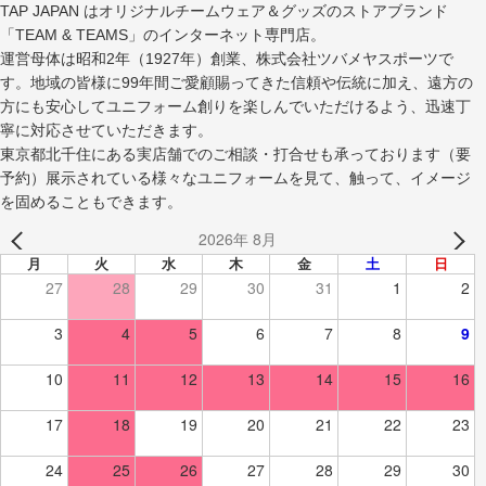
TAP JAPAN はオリジナルチームウェア＆グッズのストアブランド
「TEAM & TEAMS」のインターネット専門店。
運営母体は昭和2年（1927年）創業、株式会社ツバメヤスポーツで
す。地域の皆様に99年間ご愛顧賜ってきた信頼や伝統に加え、遠方の
方にも安心してユニフォーム創りを楽しんでいただけるよう、迅速丁
寧に対応させていただきます。
東京都北千住にある実店舗でのご相談・打合せも承っております（要
予約）展示されている様々なユニフォームを見て、触って、イメージ
を固めることもできます。
2026年 8月
月
火
水
木
金
土
日
27
28
29
30
31
1
2
3
4
5
6
7
8
9
10
11
12
13
14
15
16
17
18
19
20
21
22
23
24
25
26
27
28
29
30