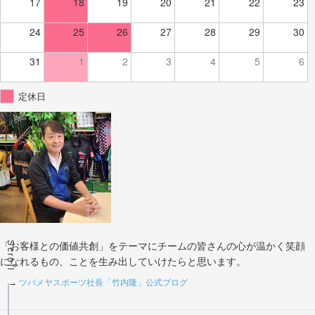
17
18
19
20
21
22
23
24
25
26
27
28
29
30
31
1
2
3
4
5
6
定休日
Scroll
「お客様との価値共創」をテーマにチームの皆さんの心が温かく笑顔
になれるもの、ことを生み出していけたらと思います。
→
ツバメヤスポーツ社長「竹内隆」公式ブログ