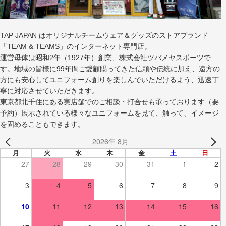
TAP JAPAN はオリジナルチームウェア＆グッズのストアブランド
「TEAM & TEAMS」のインターネット専門店。
運営母体は昭和2年（1927年）創業、株式会社ツバメヤスポーツで
す。地域の皆様に99年間ご愛顧賜ってきた信頼や伝統に加え、遠方の
方にも安心してユニフォーム創りを楽しんでいただけるよう、迅速丁
寧に対応させていただきます。
東京都北千住にある実店舗でのご相談・打合せも承っております（要
予約）展示されている様々なユニフォームを見て、触って、イメージ
を固めることもできます。
2026年 8月
月
火
水
木
金
土
日
27
28
29
30
31
1
2
3
4
5
6
7
8
9
10
11
12
13
14
15
16