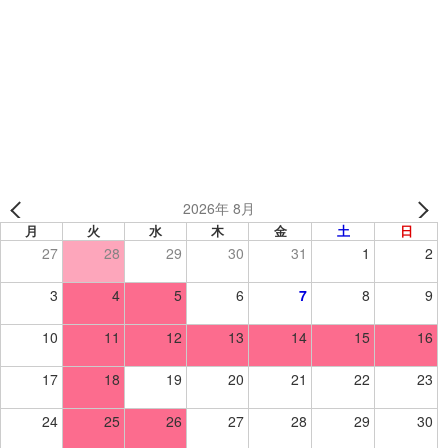
2種類のオリジナルチームウェア✨️タンブリング・トラン
ポリン・体操教室「野沢バズーカ様」
手描きイメージから制作💡バスケットオリジナルソックス
2026年 8月
月
火
水
木
金
土
日
27
28
29
30
31
1
2
3
4
5
6
7
8
9
10
11
12
13
14
15
16
17
18
19
20
21
22
23
24
25
26
27
28
29
30