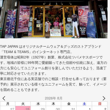
TAP JAPAN はオリジナルチームウェア＆グッズのストアブランド
「TEAM & TEAMS」のインターネット専門店。
運営母体は昭和2年（1927年）創業、株式会社ツバメヤスポーツで
す。地域の皆様に99年間ご愛顧賜ってきた信頼や伝統に加え、遠方の
方にも安心してユニフォーム創りを楽しんでいただけるよう、迅速丁
寧に対応させていただきます。
東京都北千住にある実店舗でのご相談・打合せも承っております（要
予約）展示されている様々なユニフォームを見て、触って、イメージ
を固めることもできます。
2026年 8月
月
火
水
木
金
土
日
27
28
29
30
31
1
2