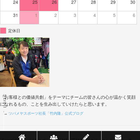
24
25
26
27
28
29
30
31
1
2
3
4
5
6
定休日
Scroll
「お客様との価値共創」をテーマにチームの皆さんの心が温かく笑顔
になれるもの、ことを生み出していけたらと思います。
→
ツバメヤスポーツ社長「竹内隆」公式ブログ