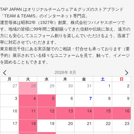
TAP JAPAN はオリジナルチームウェア＆グッズのストアブランド
「TEAM & TEAMS」のインターネット専門店。
運営母体は昭和2年（1927年）創業、株式会社ツバメヤスポーツで
す。地域の皆様に99年間ご愛顧賜ってきた信頼や伝統に加え、遠方の
方にも安心してユニフォーム創りを楽しんでいただけるよう、迅速丁
寧に対応させていただきます。
東京都北千住にある実店舗でのご相談・打合せも承っております（要
予約）展示されている様々なユニフォームを見て、触って、イメージ
を固めることもできます。
2026年 8月
月
火
水
木
金
土
日
27
28
29
30
31
1
2
3
4
5
6
7
8
9
10
11
12
13
14
15
16
17
18
19
20
21
22
23