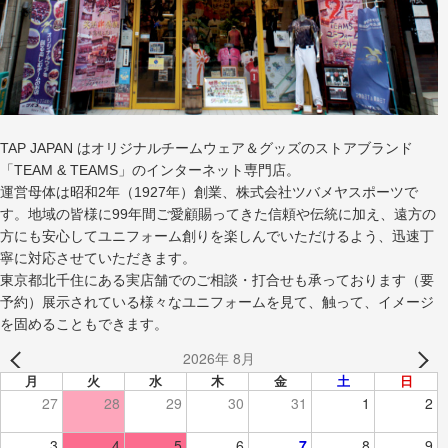
TAP JAPAN はオリジナルチームウェア＆グッズのストアブランド
「TEAM & TEAMS」のインターネット専門店。
運営母体は昭和2年（1927年）創業、株式会社ツバメヤスポーツで
す。地域の皆様に99年間ご愛顧賜ってきた信頼や伝統に加え、遠方の
方にも安心してユニフォーム創りを楽しんでいただけるよう、迅速丁
寧に対応させていただきます。
東京都北千住にある実店舗でのご相談・打合せも承っております（要
予約）展示されている様々なユニフォームを見て、触って、イメージ
を固めることもできます。
2026年 8月
月
火
水
木
金
土
日
27
28
29
30
31
1
2
3
4
5
6
7
8
9