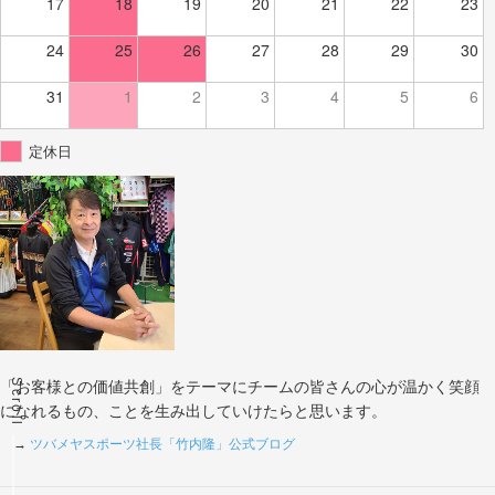
17
18
19
20
21
22
23
24
25
26
27
28
29
30
31
1
2
3
4
5
6
定休日
Scroll
「お客様との価値共創」をテーマにチームの皆さんの心が温かく笑顔
になれるもの、ことを生み出していけたらと思います。
→
ツバメヤスポーツ社長「竹内隆」公式ブログ