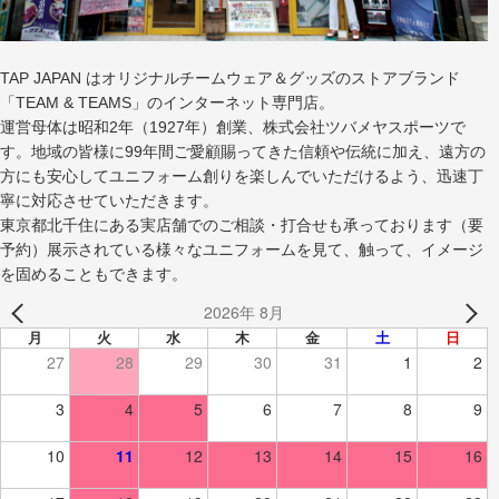
TAP JAPAN はオリジナルチームウェア＆グッズのストアブランド
「TEAM & TEAMS」のインターネット専門店。
運営母体は昭和2年（1927年）創業、株式会社ツバメヤスポーツで
す。地域の皆様に99年間ご愛顧賜ってきた信頼や伝統に加え、遠方の
方にも安心してユニフォーム創りを楽しんでいただけるよう、迅速丁
寧に対応させていただきます。
東京都北千住にある実店舗でのご相談・打合せも承っております（要
予約）展示されている様々なユニフォームを見て、触って、イメージ
を固めることもできます。
2026年 8月
月
火
水
木
金
土
日
27
28
29
30
31
1
2
3
4
5
6
7
8
9
10
11
12
13
14
15
16