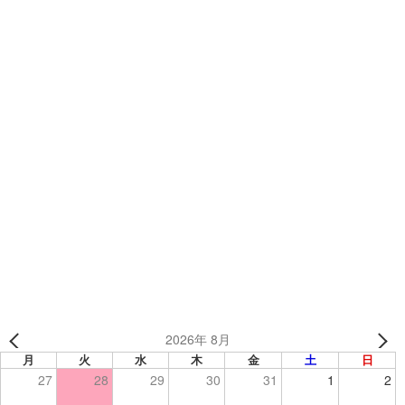
カテゴリー
TEAMSブログ
実店舗で大切に飾らせて頂いております😊
剣道部×グラウンドコート
2026年 8月
月
火
水
木
金
土
日
27
28
29
30
31
1
2