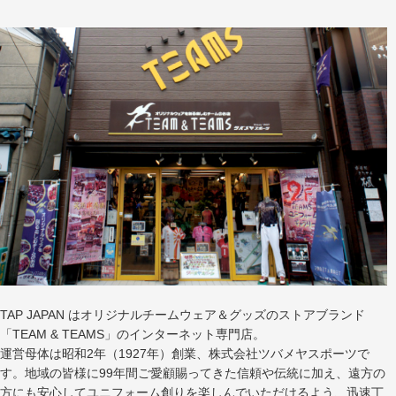
TAP JAPAN はオリジナルチームウェア＆グッズのストアブランド
「TEAM & TEAMS」のインターネット専門店。
運営母体は昭和2年（1927年）創業、株式会社ツバメヤスポーツで
す。地域の皆様に99年間ご愛顧賜ってきた信頼や伝統に加え、遠方の
方にも安心してユニフォーム創りを楽しんでいただけるよう、迅速丁