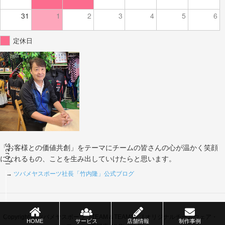
31
1
2
3
4
5
6
定休日
Scroll
「お客様との価値共創」をテーマにチームの皆さんの心が温かく笑顔
になれるもの、ことを生み出していけたらと思います。
→
ツバメヤスポーツ社長「竹内隆」公式ブログ
Copyright © ツバメヤスポーツ（TEAM＆TEAMS） | オリジナルチームウェア・
HOME
サービス
店舗情報
制作事例