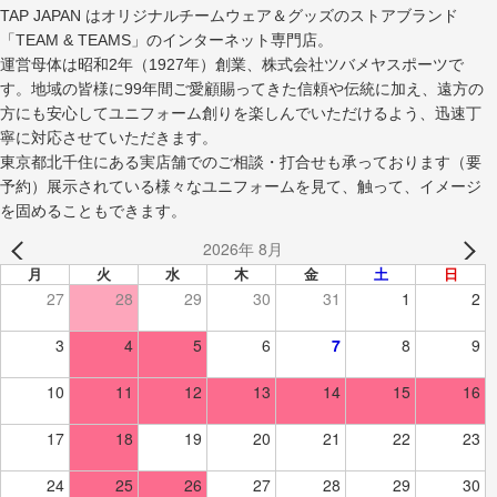
TAP JAPAN はオリジナルチームウェア＆グッズのストアブランド
「TEAM & TEAMS」のインターネット専門店。
運営母体は昭和2年（1927年）創業、株式会社ツバメヤスポーツで
す。地域の皆様に99年間ご愛顧賜ってきた信頼や伝統に加え、遠方の
方にも安心してユニフォーム創りを楽しんでいただけるよう、迅速丁
寧に対応させていただきます。
東京都北千住にある実店舗でのご相談・打合せも承っております（要
予約）展示されている様々なユニフォームを見て、触って、イメージ
を固めることもできます。
2026年 8月
月
火
水
木
金
土
日
27
28
29
30
31
1
2
3
4
5
6
7
8
9
10
11
12
13
14
15
16
17
18
19
20
21
22
23
24
25
26
27
28
29
30