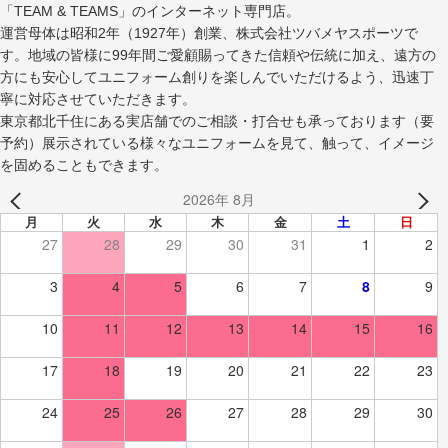
「TEAM & TEAMS」のインターネット専門店。
運営母体は昭和2年（1927年）創業、株式会社ツバメヤスポーツで
す。地域の皆様に99年間ご愛顧賜ってきた信頼や伝統に加え、遠方の
方にも安心してユニフォーム創りを楽しんでいただけるよう、迅速丁
寧に対応させていただきます。
東京都北千住にある実店舗でのご相談・打合せも承っております（要
予約）展示されている様々なユニフォームを見て、触って、イメージ
を固めることもできます。
2026年 8月
月
火
水
木
金
土
日
27
28
29
30
31
1
2
3
4
5
6
7
8
9
10
11
12
13
14
15
16
17
18
19
20
21
22
23
24
25
26
27
28
29
30