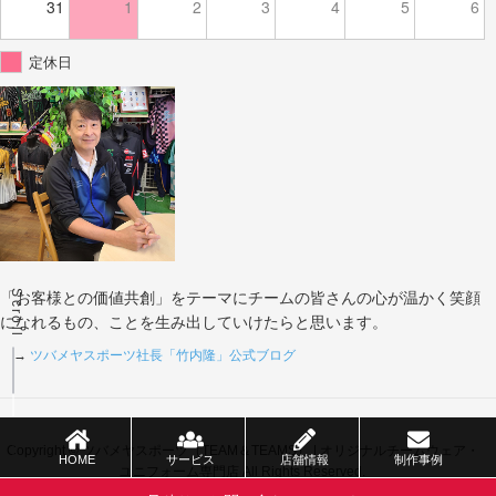
31
1
2
3
4
5
6
定休日
Scroll
「お客様との価値共創」をテーマにチームの皆さんの心が温かく笑顔
になれるもの、ことを生み出していけたらと思います。
→
ツバメヤスポーツ社長「竹内隆」公式ブログ
Copyright © ツバメヤスポーツ（TEAM＆TEAMS） | オリジナルチームウェア・
HOME
サービス
店舗情報
制作事例
ユニフォーム専門店 All Rights Reserved.