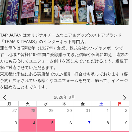
TAP JAPAN はオリジナルチームウェア＆グッズのストアブランド
「TEAM & TEAMS」のインターネット専門店。
運営母体は昭和2年（1927年）創業、株式会社ツバメヤスポーツで
す。地域の皆様に99年間ご愛顧賜ってきた信頼や伝統に加え、遠方の
方にも安心してユニフォーム創りを楽しんでいただけるよう、迅速丁
寧に対応させていただきます。
東京都北千住にある実店舗でのご相談・打合せも承っております（要
予約）展示されている様々なユニフォームを見て、触って、イメージ
を固めることもできます。
2026年 8月
月
火
水
木
金
土
日
27
28
29
30
31
1
2
3
4
5
6
7
8
9