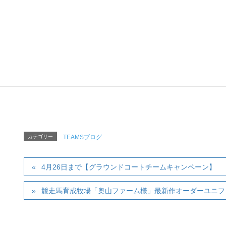
その他の種目や、イベントや職場など、様々なコミ
ツバメヤスポーツ
「TEAM&TE
ツバメヤスポーツ「T
〒120-0034 東京
Tel :
03-5809-5820
（AM
Mail:
tapjapa
カテゴリー
TEAMSブログ
4月26日まで【グラウンドコートチームキャンペーン】
競走馬育成牧場「奥山ファーム様」最新作オーダーユニフ