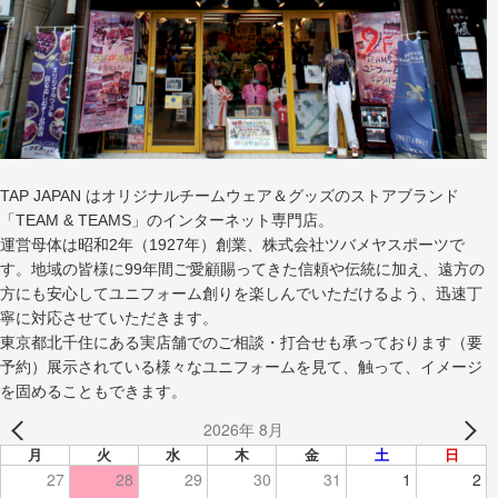
TAP JAPAN はオリジナルチームウェア＆グッズのストアブランド
「TEAM & TEAMS」のインターネット専門店。
運営母体は昭和2年（1927年）創業、株式会社ツバメヤスポーツで
す。地域の皆様に99年間ご愛顧賜ってきた信頼や伝統に加え、遠方の
方にも安心してユニフォーム創りを楽しんでいただけるよう、迅速丁
寧に対応させていただきます。
東京都北千住にある実店舗でのご相談・打合せも承っております（要
予約）展示されている様々なユニフォームを見て、触って、イメージ
を固めることもできます。
2026年 8月
月
火
水
木
金
土
日
27
28
29
30
31
1
2