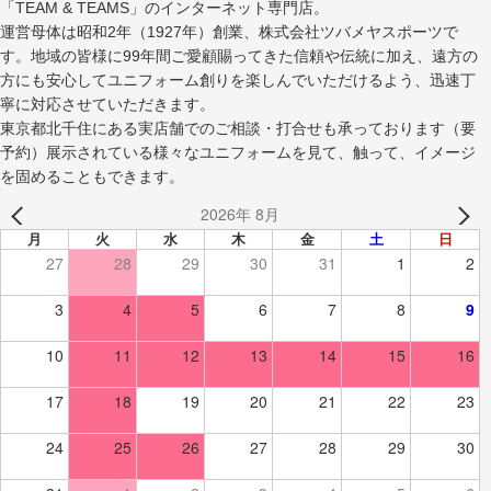
「TEAM & TEAMS」のインターネット専門店。
運営母体は昭和2年（1927年）創業、株式会社ツバメヤスポーツで
す。地域の皆様に99年間ご愛顧賜ってきた信頼や伝統に加え、遠方の
方にも安心してユニフォーム創りを楽しんでいただけるよう、迅速丁
寧に対応させていただきます。
東京都北千住にある実店舗でのご相談・打合せも承っております（要
予約）展示されている様々なユニフォームを見て、触って、イメージ
を固めることもできます。
2026年 8月
月
火
水
木
金
土
日
27
28
29
30
31
1
2
3
4
5
6
7
8
9
10
11
12
13
14
15
16
17
18
19
20
21
22
23
24
25
26
27
28
29
30