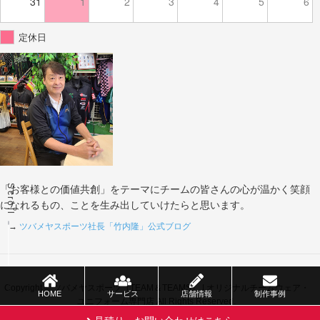
31
1
2
3
4
5
6
定休日
Scroll
「お客様との価値共創」をテーマにチームの皆さんの心が温かく笑顔
になれるもの、ことを生み出していけたらと思います。
→
ツバメヤスポーツ社長「竹内隆」公式ブログ
Copyright © ツバメヤスポーツ（TEAM＆TEAMS） | オリジナルチームウェア・
HOME
サービス
店舗情報
制作事例
ユニフォーム専門店 All Rights Reserved.