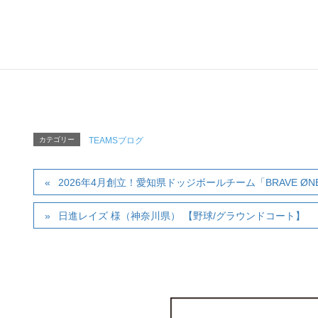
Tel :
03-5809-5820
（AM
Mail:
tapjapa
カテゴリー
TEAMSブログ
2026年4月創立！愛知県ドッジボールチーム「BRAVE ØNE
日進レイズ 様（神奈川県） 【野球/グラウンドコート】