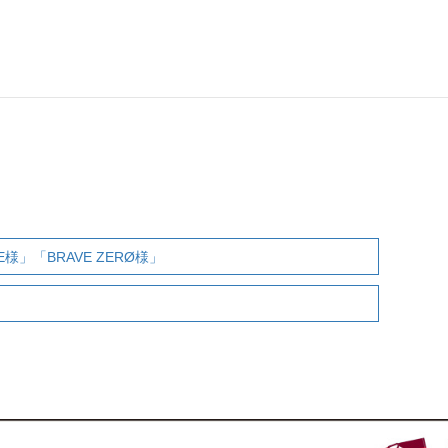
10:00～PM6:00）
n@teams.jp
様」「BRAVE ZERØ様」