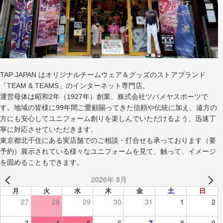
TAP JAPAN はオリジナルチームウェア＆グッズのストアブランド
「TEAM & TEAMS」のインターネット専門店。
運営母体は昭和2年（1927年）創業、株式会社ツバメヤスポーツで
す。地域の皆様に99年間ご愛顧賜ってきた信頼や伝統に加え、遠方の
方にも安心してユニフォーム創りを楽しんでいただけるよう、迅速丁
寧に対応させていただきます。
東京都北千住にある実店舗でのご相談・打合せも承っております（要
予約）展示されている様々なユニフォームを見て、触って、イメージ
を固めることもできます。
2026年 8月
月
火
水
木
金
土
日
27
28
29
30
31
1
2
3
4
5
6
7
8
9