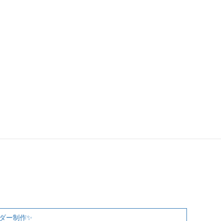
バスケット、ドッジボールや、
ュニティのオリジナルユニフォームのことなら、
AMS」
におまかせください。
EAM&TEAMS」
都足立区千住3-19
10:00～PM6:00）
n@teams.jp
ダー制作✨