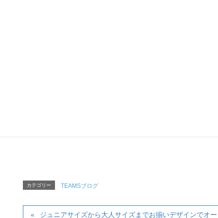
野球、サッカー、バレーボール、
その他の種目や、イベントや職場など、様々なコミ
ツバメヤスポーツ
「TEAM&TE
ツバメヤスポーツ「T
〒120-0034 東京
Tel :
03-5809-5820
（AM
Mail:
tapjapa
カテゴリー
TEAMSブログ
ジュニアサイズから大人サイズまでお揃いデザインでオー