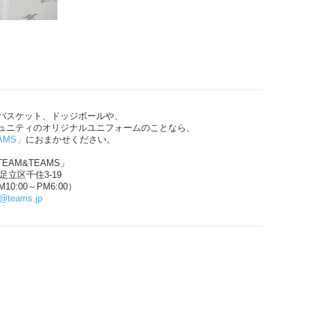
バスケット、ドッジボールや、
ュニティのオリジナルユニフォームのことなら、
AMS」
におまかせください。
EAM&TEAMS」
都足立区千住3-19
10:00～PM6:00）
n@teams.jp