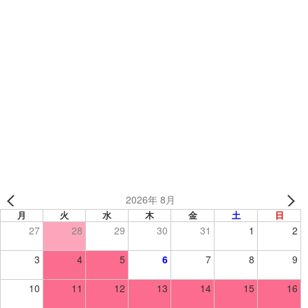
カテゴリー
制作事例
、
グローブ
、
野球・ソフト
玉川大学 小貫 様【TEAMSオーダーグローブ】
山口 様【TEAMSオーダーグローブ】
2026年 8月
月
火
水
木
金
土
日
27
28
29
30
31
1
2
3
4
5
6
7
8
9
10
11
12
13
14
15
16