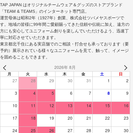
TAP JAPAN はオリジナルチームウェア＆グッズのストアブランド
「TEAM & TEAMS」のインターネット専門店。
運営母体は昭和2年（1927年）創業、株式会社ツバメヤスポーツで
す。地域の皆様に99年間ご愛顧賜ってきた信頼や伝統に加え、遠方の
方にも安心してユニフォーム創りを楽しんでいただけるよう、迅速丁
寧に対応させていただきます。
東京都北千住にある実店舗でのご相談・打合せも承っております（要
予約）展示されている様々なユニフォームを見て、触って、イメージ
を固めることもできます。
2026年 8月
月
火
水
木
金
土
日
27
28
29
30
31
1
2
3
4
5
6
7
8
9
10
11
12
13
14
15
16
17
18
19
20
21
22
23
24
25
26
27
28
29
30