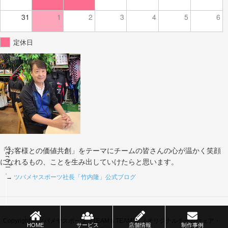
31
1
2
3
4
5
6
定休日
Scroll
「お客様との価値共創」をテーマにチームの皆さんの心が温かく笑顔
になれるもの、ことを生み出していけたらと思います。
→
ツバメヤスポーツ社長「竹内隆」公式ブログ
Copyright © ツバメヤスポーツ（TEAM＆TEAMS） | オリジナルチームウェア・
HOME
サービス
店舗情報
制作事例