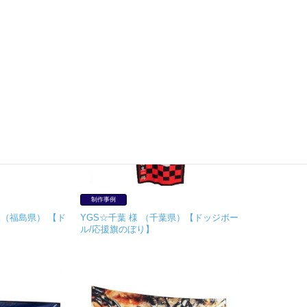
制作事例
（福島県） 【ド
YGS☆千葉 様 （千葉県）【ドッジボー
ル/応援旗のぼり】