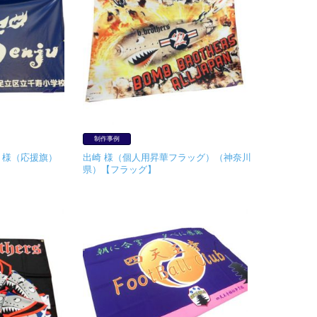
制作事例
 様（応援旗）
出崎 様（個人用昇華フラッグ）（神奈川
】
県）【フラッグ】