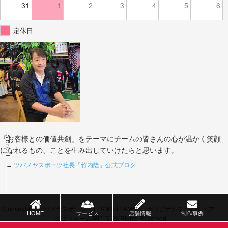
31
1
2
3
4
5
6
定休日
Scroll
「お客様との価値共創」をテーマにチームの皆さんの心が温かく笑顔
になれるもの、ことを生み出していけたらと思います。
→
ツバメヤスポーツ社長「竹内隆」公式ブログ
Copyright © ツバメヤスポーツ（TEAM＆TEAMS） | オリジナルチームウェア・
HOME
サービス
店舗情報
制作事例
ユニフォーム専門店 All Rights Reserved.