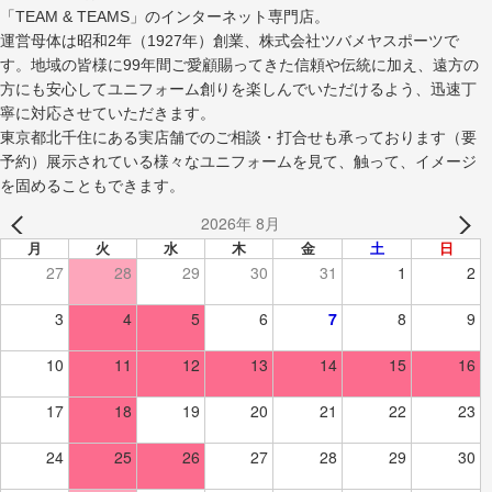
「TEAM & TEAMS」のインターネット専門店。
運営母体は昭和2年（1927年）創業、株式会社ツバメヤスポーツで
す。地域の皆様に99年間ご愛顧賜ってきた信頼や伝統に加え、遠方の
方にも安心してユニフォーム創りを楽しんでいただけるよう、迅速丁
寧に対応させていただきます。
東京都北千住にある実店舗でのご相談・打合せも承っております（要
予約）展示されている様々なユニフォームを見て、触って、イメージ
を固めることもできます。
2026年 8月
月
火
水
木
金
土
日
27
28
29
30
31
1
2
3
4
5
6
7
8
9
10
11
12
13
14
15
16
17
18
19
20
21
22
23
24
25
26
27
28
29
30