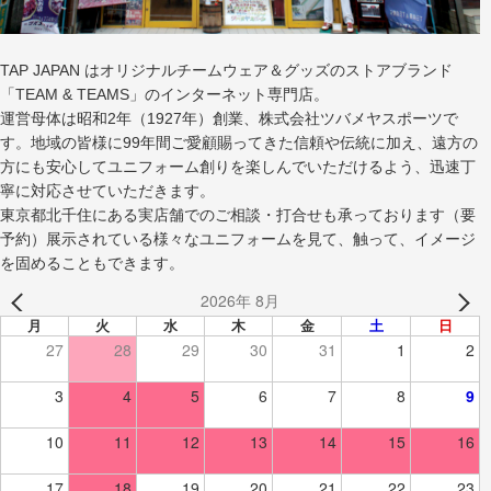
TAP JAPAN はオリジナルチームウェア＆グッズのストアブランド
「TEAM & TEAMS」のインターネット専門店。
運営母体は昭和2年（1927年）創業、株式会社ツバメヤスポーツで
す。地域の皆様に99年間ご愛顧賜ってきた信頼や伝統に加え、遠方の
方にも安心してユニフォーム創りを楽しんでいただけるよう、迅速丁
寧に対応させていただきます。
東京都北千住にある実店舗でのご相談・打合せも承っております（要
予約）展示されている様々なユニフォームを見て、触って、イメージ
を固めることもできます。
2026年 8月
月
火
水
木
金
土
日
27
28
29
30
31
1
2
3
4
5
6
7
8
9
10
11
12
13
14
15
16
17
18
19
20
21
22
23