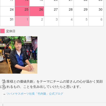
24
25
26
27
28
29
30
31
1
2
3
4
5
6
定休日
Scroll
「お客様との価値共創」をテーマにチームの皆さんの心が温かく笑顔
になれるもの、ことを生み出していけたらと思います。
→
ツバメヤスポーツ社長「竹内隆」公式ブログ