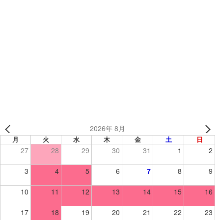
島田ジュニア新体操教室 様 （静岡県） 【新体操/昇華ジャ
ージ】
グラウンドコートチームキャンペーン（2023.9.1～
2024.4.22）スタートしました
2026年 8月
月
火
水
木
金
土
日
27
28
29
30
31
1
2
3
4
5
6
7
8
9
10
11
12
13
14
15
16
17
18
19
20
21
22
23