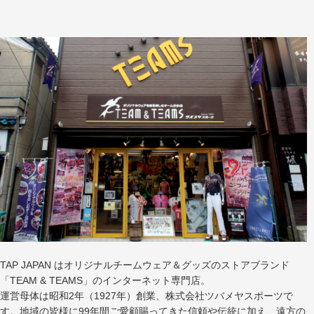
TAP JAPAN はオリジナルチームウェア＆グッズのストアブランド
「TEAM & TEAMS」のインターネット専門店。
運営母体は昭和2年（1927年）創業、株式会社ツバメヤスポーツで
す。地域の皆様に99年間ご愛顧賜ってきた信頼や伝統に加え、遠方の