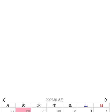
カテゴリー
お知らせ
【制作事例】『宮崎カントリークラブ様』のキャディさん
用オーダーユニフォーム⛳
【制作事例】男子ミニバスチーム「八潮ボルティーズ様」
オリジナルソックス
2026年 8月
月
火
水
木
金
土
日
27
28
29
30
31
1
2