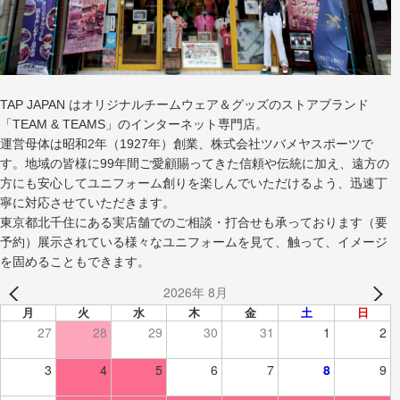
TAP JAPAN はオリジナルチームウェア＆グッズのストアブランド
「TEAM & TEAMS」のインターネット専門店。
運営母体は昭和2年（1927年）創業、株式会社ツバメヤスポーツで
す。地域の皆様に99年間ご愛顧賜ってきた信頼や伝統に加え、遠方の
方にも安心してユニフォーム創りを楽しんでいただけるよう、迅速丁
寧に対応させていただきます。
東京都北千住にある実店舗でのご相談・打合せも承っております（要
予約）展示されている様々なユニフォームを見て、触って、イメージ
を固めることもできます。
2026年 8月
月
火
水
木
金
土
日
27
28
29
30
31
1
2
3
4
5
6
7
8
9