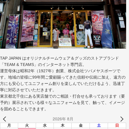
TAP JAPAN はオリジナルチームウェア＆グッズのストアブランド
「TEAM & TEAMS」のインターネット専門店。
運営母体は昭和2年（1927年）創業、株式会社ツバメヤスポーツで
す。地域の皆様に99年間ご愛顧賜ってきた信頼や伝統に加え、遠方の
方にも安心してユニフォーム創りを楽しんでいただけるよう、迅速丁
寧に対応させていただきます。
東京都北千住にある実店舗でのご相談・打合せも承っております（要
予約）展示されている様々なユニフォームを見て、触って、イメージ
を固めることもできます。
2026年 8月
月
火
水
木
金
土
日