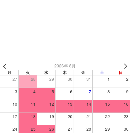
新潟県大会優勝🏆️✨️「長沢ブルーモンスターズ様」
Uncles 様 （東京都） 【ソフトボール/ヘルメット】
2026年 8月
月
火
水
木
金
土
日
27
28
29
30
31
1
2
3
4
5
6
7
8
9
10
11
12
13
14
15
16
17
18
19
20
21
22
23
24
25
26
27
28
29
30