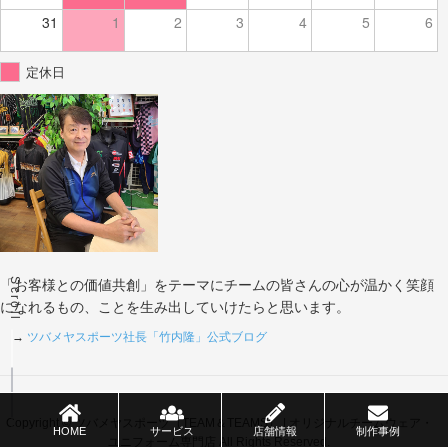
31
1
2
3
4
5
6
定休日
Scroll
「お客様との価値共創」をテーマにチームの皆さんの心が温かく笑顔
になれるもの、ことを生み出していけたらと思います。
→
ツバメヤスポーツ社長「竹内隆」公式ブログ
Copyright © ツバメヤスポーツ（TEAM＆TEAMS） | オリジナルチームウェア・
HOME
サービス
店舗情報
制作事例
ユニフォーム専門店 All Rights Reserved.