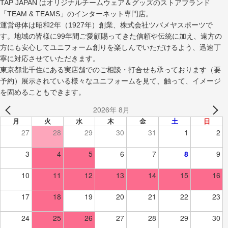
TAP JAPAN はオリジナルチームウェア＆グッズのストアブランド
「TEAM & TEAMS」のインターネット専門店。
運営母体は昭和2年（1927年）創業、株式会社ツバメヤスポーツで
す。地域の皆様に99年間ご愛顧賜ってきた信頼や伝統に加え、遠方の
方にも安心してユニフォーム創りを楽しんでいただけるよう、迅速丁
寧に対応させていただきます。
東京都北千住にある実店舗でのご相談・打合せも承っております（要
予約）展示されている様々なユニフォームを見て、触って、イメージ
を固めることもできます。
2026年 8月
月
火
水
木
金
土
日
27
28
29
30
31
1
2
3
4
5
6
7
8
9
10
11
12
13
14
15
16
17
18
19
20
21
22
23
24
25
26
27
28
29
30