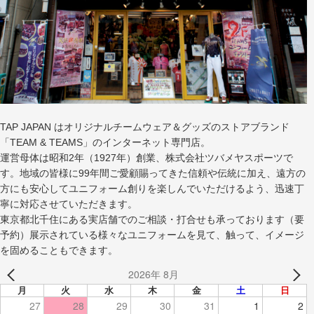
TAP JAPAN はオリジナルチームウェア＆グッズのストアブランド
「TEAM & TEAMS」のインターネット専門店。
運営母体は昭和2年（1927年）創業、株式会社ツバメヤスポーツで
す。地域の皆様に99年間ご愛顧賜ってきた信頼や伝統に加え、遠方の
方にも安心してユニフォーム創りを楽しんでいただけるよう、迅速丁
寧に対応させていただきます。
東京都北千住にある実店舗でのご相談・打合せも承っております（要
予約）展示されている様々なユニフォームを見て、触って、イメージ
を固めることもできます。
2026年 8月
月
火
水
木
金
土
日
27
28
29
30
31
1
2