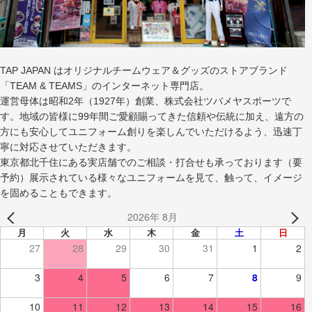
TAP JAPAN はオリジナルチームウェア＆グッズのストアブランド
「TEAM & TEAMS」のインターネット専門店。
運営母体は昭和2年（1927年）創業、株式会社ツバメヤスポーツで
す。地域の皆様に99年間ご愛顧賜ってきた信頼や伝統に加え、遠方の
方にも安心してユニフォーム創りを楽しんでいただけるよう、迅速丁
寧に対応させていただきます。
東京都北千住にある実店舗でのご相談・打合せも承っております（要
予約）展示されている様々なユニフォームを見て、触って、イメージ
を固めることもできます。
2026年 8月
月
火
水
木
金
土
日
27
28
29
30
31
1
2
3
4
5
6
7
8
9
10
11
12
13
14
15
16