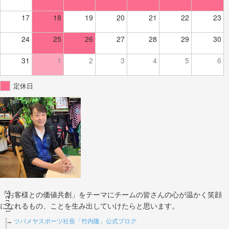
17
18
19
20
21
22
23
24
25
26
27
28
29
30
31
1
2
3
4
5
6
定休日
Scroll
「お客様との価値共創」をテーマにチームの皆さんの心が温かく笑顔
になれるもの、ことを生み出していけたらと思います。
→
ツバメヤスポーツ社長「竹内隆」公式ブログ