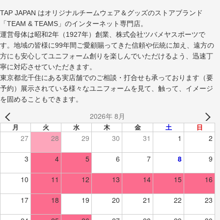
TAP JAPAN はオリジナルチームウェア＆グッズのストアブランド
「TEAM & TEAMS」のインターネット専門店。
運営母体は昭和2年（1927年）創業、株式会社ツバメヤスポーツで
す。地域の皆様に99年間ご愛顧賜ってきた信頼や伝統に加え、遠方の
方にも安心してユニフォーム創りを楽しんでいただけるよう、迅速丁
寧に対応させていただきます。
東京都北千住にある実店舗でのご相談・打合せも承っております（要
予約）展示されている様々なユニフォームを見て、触って、イメージ
を固めることもできます。
2026年 8月
月
火
水
木
金
土
日
27
28
29
30
31
1
2
3
4
5
6
7
8
9
10
11
12
13
14
15
16
17
18
19
20
21
22
23