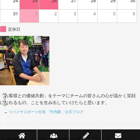
24
25
26
27
28
29
30
31
1
2
3
4
5
6
定休日
Scroll
「お客様との価値共創」をテーマにチームの皆さんの心が温かく笑顔
になれるもの、ことを生み出していけたらと思います。
→
ツバメヤスポーツ社長「竹内隆」公式ブログ
Copyright © ツバメヤスポーツ（TEAM＆TEAMS） | オリジナルチームウェア・