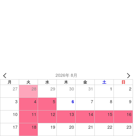
制作事例
、
TEAMSバリューセット
、
野球・ソフトボールウェア
、
野球・ソフト
NSY 様
ONE CHANCE 様【TEAMSバリューセット】
2026年 8月
月
火
水
木
金
土
日
27
28
29
30
31
1
2
3
4
5
6
7
8
9
10
11
12
13
14
15
16
17
18
19
20
21
22
23