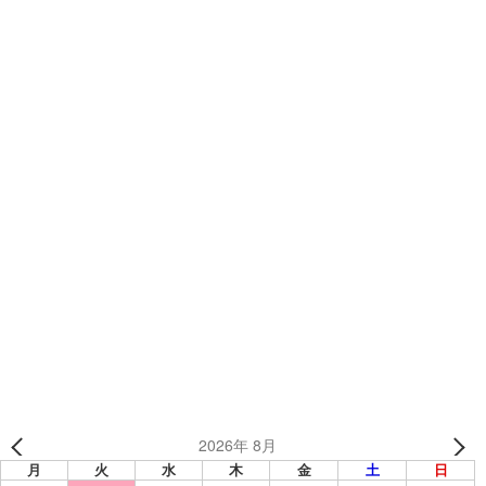
Mail:
tapjapan@teams.jp
カテゴリー
制作事例
、
TEAMSバリューセット
、
野球・ソフトボールウェア
、
野球・ソフト
プレクローズ 様（東京都）【TEAMSバリューセット】
メタルキャッツ 様【TEAMSバリューセット】
2026年 8月
月
火
水
木
金
土
日