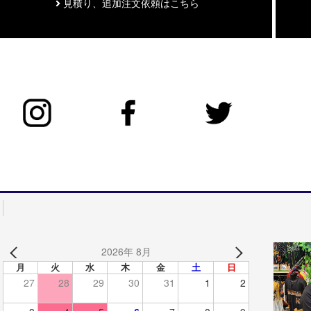
見積り、追加注文依頼はこちら
2026年 8月
月
火
水
木
金
土
日
27
28
29
30
31
1
2