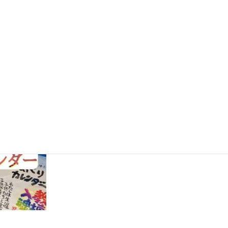
TEAMSブログ
輝くクリスタル加
【制作事例】いざ、全国大会へ！！
のご紹介
«
1
…
5
6