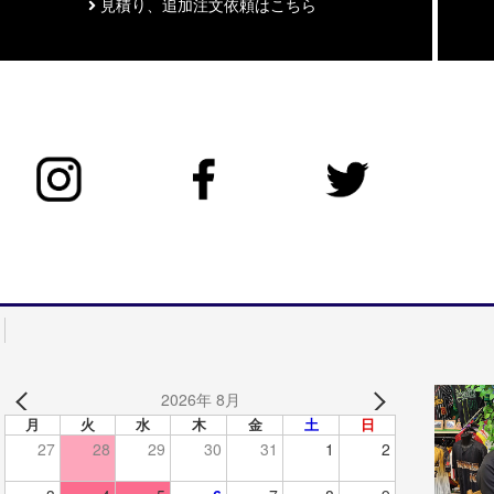
見積り、追加注文依頼はこちら
2026年 8月
月
火
水
木
金
土
日
27
28
29
30
31
1
2