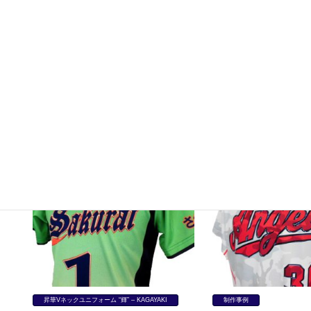
制作事例
制作事例
坂戸マミーズ様（埼玉県） 【ソフトボー
鎌倉エンジェルス 様（
ル/昇華ユニフォーム「輝」】
トボール/昇華ユニフォ
昇華Vネックユニフォーム “輝” – KAGAYAKI
制作事例