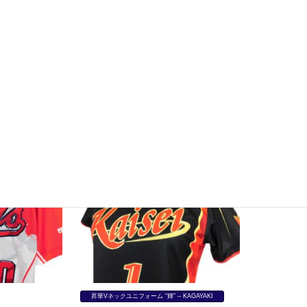
制作事例
神奈川県）【ソフ
T・rush 様（神奈川県）【野球/昇華ユニ
ーム「輝】
フォーム「輝」】
昇華Vネックユニフォーム “輝” – KAGAYAKI